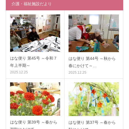
介護・福祉施設だより
はな便り 第45号 ～令和７
はな便り 第44号 ～秋から
年上半期～
春にかけて～…
2025.12.25
2025.12.25
はな便り 第39号 ～春から
はな便り 第37号 ～春から