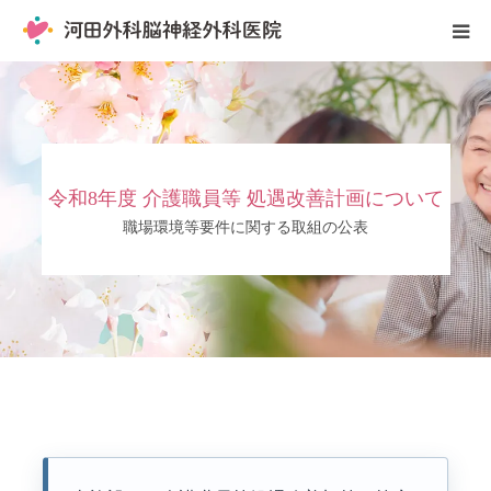
診療案内
各種外来
令和8年度 介護職員等 処遇改善計画について
脳ドック
職場環境等要件に関する取組の公表
介護・福祉施設
採用情報
アクセス