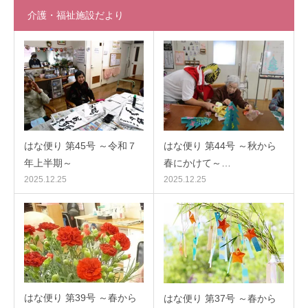
介護・福祉施設だより
はな便り 第45号 ～令和７
はな便り 第44号 ～秋から
年上半期～
春にかけて～…
2025.12.25
2025.12.25
はな便り 第39号 ～春から
はな便り 第37号 ～春から